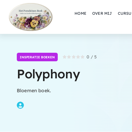
Skip
to
HOME
OVER MIJ
CURSU
content
0
/
5
INSPIRATIE BOEKEN
Polyphony
Bloemen boek.