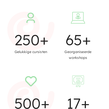
250
+
65
+
Gelukkige cursisten
Georganiseerde
workshops
500
+
17
+