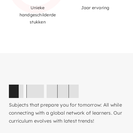
Unieke
Jaar ervaring
handgeschilderde
stukken
U
i
t
o
n
s
a
t
e
l
i
e
r
Subjects that prepare you for tomorrow: All while
connecting with a global network of learners. Our
curriculum evolves with latest trends!