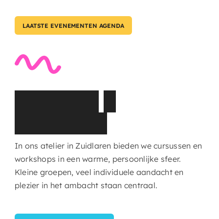
LAATSTE EVENEMENTEN AGENDA
C
u
r
s
u
s
s
e
n
&
W
o
r
k
s
h
o
p
s
In ons atelier in Zuidlaren bieden we cursussen en
workshops in een warme, persoonlijke sfeer.
Kleine groepen, veel individuele aandacht en
plezier in het ambacht staan centraal.