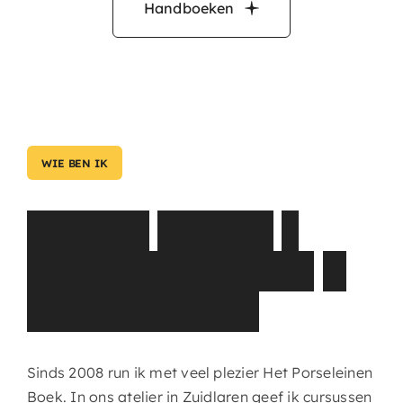
Handboeken
WIE BEN IK
D
i
e
n
e
k
e
B
o
e
k
t
j
e
–
P
o
r
s
e
l
e
i
n
s
c
h
i
l
d
e
r
e
s
&
a
t
e
l
i
e
r
h
o
u
d
s
t
e
r
Sinds 2008 run ik met veel plezier Het Porseleinen
Boek. In ons atelier in Zuidlaren geef ik cursussen